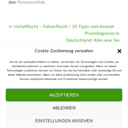
den
Permanentlink
.
Artikel-
←
Unfallflucht – Fahrerflucht / 10 Tipps vom Anwalt
Promillegrenze in
Navigation
Deutschland: Alles was Sie
wissen müssen!
→
Cookie-Zustimmung verwalten
Um dir ein optimales Erlebnis zu bieten, verwenden wir Technologien wie Cookies, um
Geräteinformationen zu speichern und/oder darauf zuzugreifen. Wenn du diesen
Technologien zustimmst, können wir Daten wie das Surfverhalten oder eindeutige IDs auf
dieser Website verarbeiten. Wenn du deine Zustimmung nicht erteilst oder zurückziehst,
können bestimmte Merkmale und Funktionen beeinträchtigt werden.
Clemensstr. 5-7, 50676 Köln
AKZEPTIEREN
fachanwalt@kanzlei-junker.de
0221 / 272 349 38
ABLEHNEN
Wir verwenden Cookies auf unserer Webseite, um Ihren
Impressum
Besuch effizienter zu machen und Ihnen mehr
Datenschutzerklärung
EINSTELLUNGEN ANSEHEN
Links
Benutzerfreundlichkeit bieten zu können.
Akzeptieren