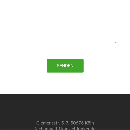
Clemensstr. 5-7, 50676 Köln
fachanwalt@kanzlei-junker.de