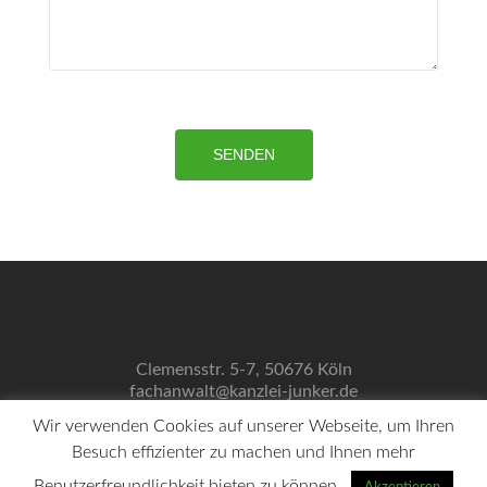
Clemensstr. 5-7, 50676 Köln
fachanwalt@kanzlei-junker.de
0221 / 272 349 38
Wir verwenden Cookies auf unserer Webseite, um Ihren
Impressum
Besuch effizienter zu machen und Ihnen mehr
Datenschutzerklärung
Links
Benutzerfreundlichkeit bieten zu können.